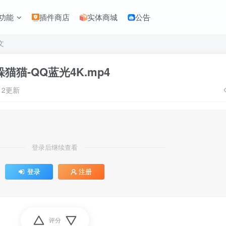
功能
插件商店
实体商城
公告
文
躲猫猫-QQ蓝光4K.mp4
:12更新
登录后继续查看
登录
注册
评分