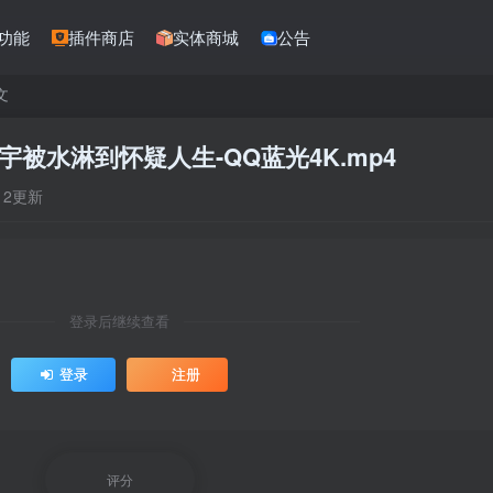
功能
插件商店
实体商城
公告
文
安宇被水淋到怀疑人生-QQ蓝光4K.mp4
:12更新
登录后继续查看
登录
注册
评分