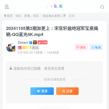
首页
论坛
影视，综艺
现在就出发第二季
正文
20241105第2期加更上：宋亚轩超绝冠军宝座揭
晓-QQ蓝光4K.mp4
Dream
靓:0001
离线
关注
私信
2月16日 22:13更新
14次阅读
该版块内容已隐藏，请登录后查看
登录后继续查看
登录
注册