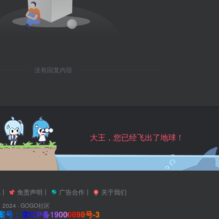
没有回复内容
大王，您已经飞出了地球！
航
丨
免责声明
丨
广告合作
丨
关于我们
2024 ·
GOGO社区
号：京ICP备19000698号-3