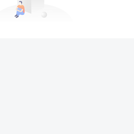
没有回复内容
大王，您已经飞出了地球！
航
丨
免责声明
丨
广告合作
丨
关于我们
2024 ·
GOGO社区
号：京ICP备19000698号-3