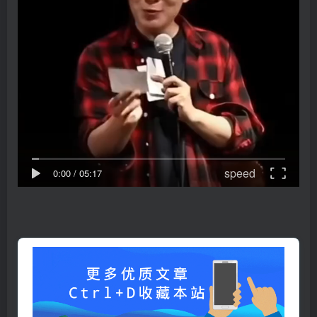
speed
0:00
/
05:17