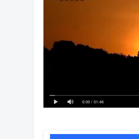
0:00
/
01:46