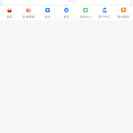
首页
实体商城
论坛
发文
消息中心
用户中心
插件商店
返回顶部
没有回复内容
大王，您已经飞出了地球！
网址导航
丨
免责声明
丨
广告合作
丨
关于我们