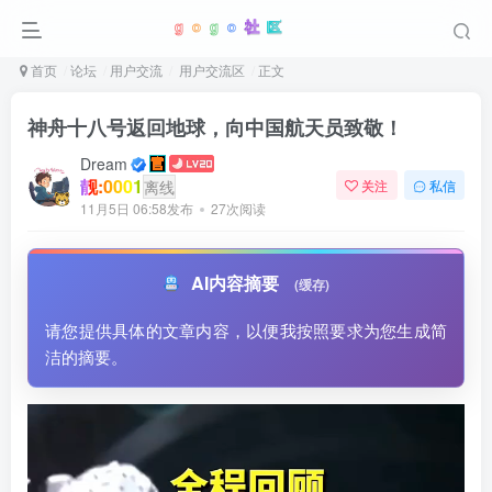
首页
论坛
用户交流
用户交流区
正文
神舟十八号返回地球，向中国航天员致敬！
Dream
靓:0001
离线
关注
私信
11月5日 06:58发布
27次阅读
AI内容摘要
(缓存)
请您提供具体的文章内容，以便我按照要求为您生成简
洁的摘要。