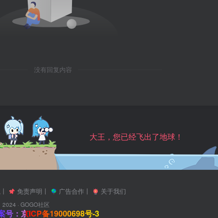
没有回复内容
大王，您已经飞出了地球！
航
丨
免责声明
丨
广告合作
丨
关于我们
2024 ·
GOGO社区
号：京ICP备19000698号-3