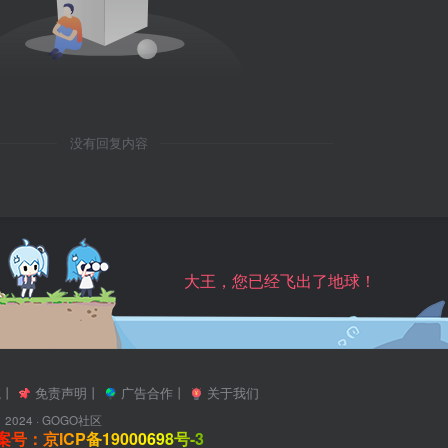
没有回复内容
大王，您已经飞出了地球！
航
丨
免责声明
丨
广告合作
丨
关于我们
2024 ·
GOGO社区
号：京ICP备19000698号-3