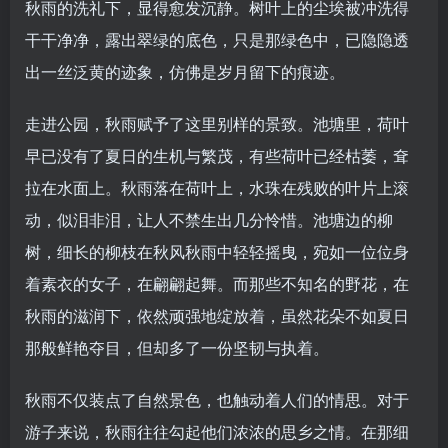
秋雨的洗礼下，显得愈发沉静。树叶上的尘埃被冲洗得
干干净净，露出翠绿的底色，只是那绿色中，已隐隐透
出一丝泛黄的迹象，仿佛是岁月留下的痕迹。
走进公园，秋雨赋予了这里别样的景致。池塘里，荷叶
早已没有了夏日的生机与繁茂，有些荷叶已经枯萎，耷
拉在水面上。秋雨落在荷叶上，水珠在残败的叶片上滚
动，似泪非泪，让人不禁生出几分怜惜。池塘边的柳
树，细长的柳枝在秋风秋雨中轻轻摇曳，宛如一位位身
着素衣的女子，在翩翩起舞。而那些不知名的野花，在
秋雨的滋润下，依然顽强地绽放着，虽然花朵不如夏日
那般鲜艳夺目，但却多了一份坚韧与执着。
秋雨不仅装点了自然景色，也触动着人们的情思。对于
游子来说，秋雨往往勾起他们浓浓的思乡之情。在那细