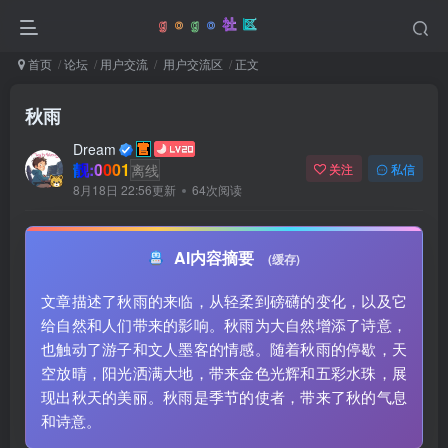
首页
论坛
用户交流
用户交流区
正文
秋雨
Dream
靓:0001
离线
关注
私信
8月18日 22:56更新
64次阅读
AI内容摘要
(缓存)
文章描述了秋雨的来临，从轻柔到磅礴的变化，以及它
给自然和人们带来的影响。秋雨为大自然增添了诗意，
也触动了游子和文人墨客的情感。随着秋雨的停歇，天
空放晴，阳光洒满大地，带来金色光辉和五彩水珠，展
现出秋天的美丽。秋雨是季节的使者，带来了秋的气息
和诗意。