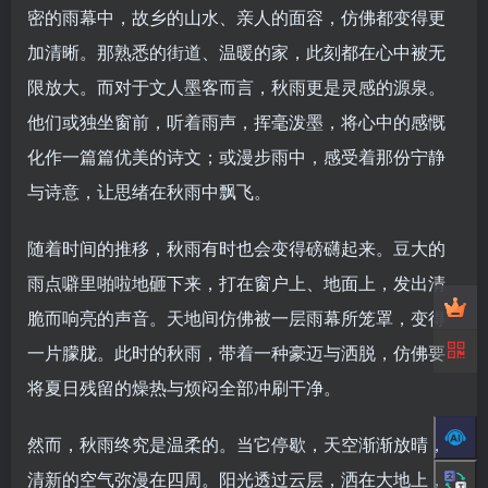
密的雨幕中，故乡的山水、亲人的面容，仿佛都变得更
加清晰。那熟悉的街道、温暖的家，此刻都在心中被无
限放大。而对于文人墨客而言，秋雨更是灵感的源泉。
他们或独坐窗前，听着雨声，挥毫泼墨，将心中的感慨
化作一篇篇优美的诗文；或漫步雨中，感受着那份宁静
与诗意，让思绪在秋雨中飘飞。
随着时间的推移，秋雨有时也会变得磅礴起来。豆大的
雨点噼里啪啦地砸下来，打在窗户上、地面上，发出清
脆而响亮的声音。天地间仿佛被一层雨幕所笼罩，变得
一片朦胧。此时的秋雨，带着一种豪迈与洒脱，仿佛要
将夏日残留的燥热与烦闷全部冲刷干净。
然而，秋雨终究是温柔的。当它停歇，天空渐渐放晴，
清新的空气弥漫在四周。阳光透过云层，洒在大地上，