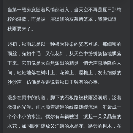
当第一缕凉意随着风悄然潜入，当天空不再是夏日那纯
粹的湛蓝，而是被一层淡淡的灰幕所笼罩，我便知道，
秋雨要来了。
起初，秋雨总是以一种极为轻柔的姿态登场。那细密的
雨丝，宛如牛毛，又似花针，从天空中纷纷扬扬地飘落
下来。它们像是大自然派出的精灵，悄无声息地降临人
间，轻轻地落在树叶上、花瓣上、屋檐上，发出细微的
沙沙声，仿佛是在诉说着秋日里独有的心事。
漫步在雨中的街道，脚下的石板路被秋雨浸润后，泛着
微微的光泽。雨水顺着街道的纹路缓缓流淌，汇聚成一
个个小小的水洼。偶尔有车辆驶过，溅起一朵朵晶莹的
水花，如同瞬间绽放又消逝的水晶花。路旁的树木，在