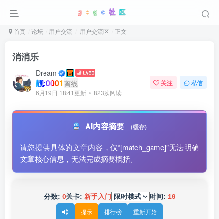
首页
论坛
用户交流
用户交流区
正文
消消乐
Dream
靓:0001
离线
关注
私信
6月19日 18:41更新
823次阅读
AI内容摘要
(缓存)
请您提供具体的文章内容，仅“[match_game]”无法明确
文章核心信息，无法完成摘要概括。
分数:
0
关卡:
新手入门
时间:
19
提示
排行榜
重新开始