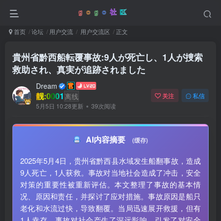
首页
论坛
用户交流
用户交流区
正文
貴州省黔西船転覆事故:9人が死亡し、1人が捜索
救助され、真実が追跡されました
Dream
靓:0001
离线
关注
私信
5月5日 10:28更新
39次阅读
AI内容摘要
(缓存)
2025年5月4日，贵州省黔西县水域发生船翻事故，造成
9人死亡，1人获救。事故对当地社会造成了冲击，安全
对策的重要性被重新评估。本文整理了事故的基本情
况、原因和责任，并探讨了应对措施。事故原因是船只
老化和水流过快，导致翻覆。当局迅速展开救援，但有
1人幸存。事故对社会产生了深远影响，引发了对安全