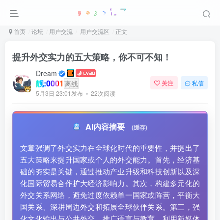
首页
论坛
用户交流
用户交流区
正文
提升外交实力的五大策略，你不可不知！
Dream
靓:0001
离线
关注
私信
5月3日 23:01发布
22次阅读
AI内容摘要
(缓存)
文章强调了外交实力在全球化时代的重要性，并提出了
五大策略来提升国家或个人的外交能力。首先，经济基
础的夯实是关键，通过推动产业升级和科技创新以及深
化国际贸易合作扩大经济影响力。其次，构建多元化的
外交关系网络，避免过度依赖单一国家或阵营，平衡大
国关系、深耕周边外交和拓展全球伙伴关系。第三，强
化文化输出与公共外交，推广语言与教育、利用新媒体