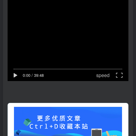
speed
0:00
/
39:48