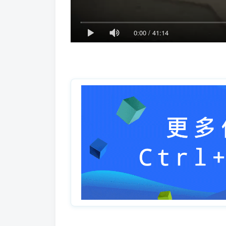
0:00
/
41:14