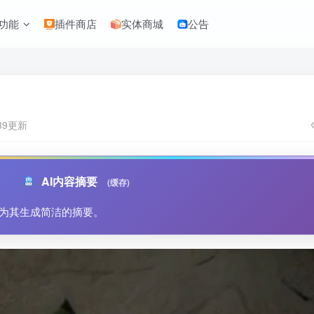
功能
插件商店
实体商城
公告
:39更新
AI内容摘要
(缓存)
为其生成简洁的摘要。