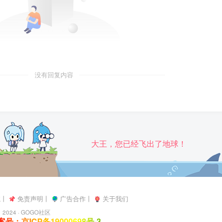
没有回复内容
大王，您已经飞出了地球！
航
丨
免责声明
丨
广告合作
丨
关于我们
2024 ·
GOGO社区
号：京ICP备19000698号-3