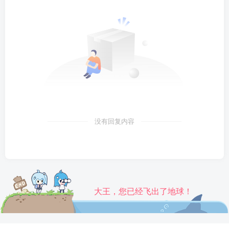
没有回复内容
大王，您已经飞出了地球！