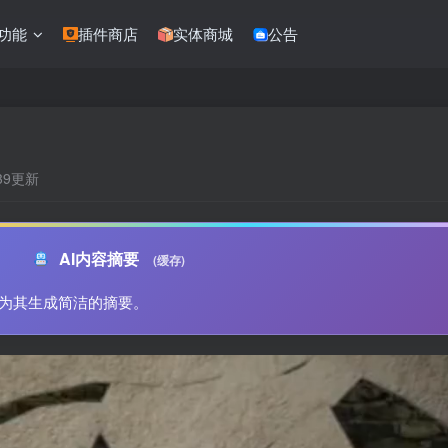
功能
插件商店
实体商城
公告
:39更新
AI内容摘要
(缓存)
为其生成简洁的摘要。