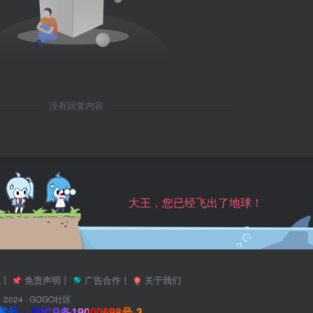
没有回复内容
大王，您已经飞出了地球！
航
丨
免责声明
丨
广告合作
丨
关于我们
2024 ·
GOGO社区
号：京ICP备19000698号-3