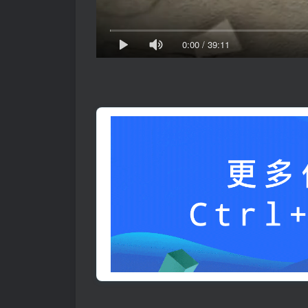
0:00
/
39:11