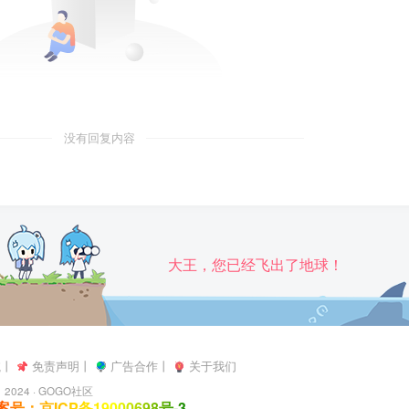
没有回复内容
大王，您已经飞出了地球！
航
丨
免责声明
丨
广告合作
丨
关于我们
2024 ·
GOGO社区
号：京ICP备19000698号-3