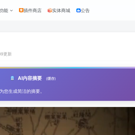
功能
插件商店
实体商城
公告
:39更新
AI内容摘要
(缓存)
为您生成简洁的摘要。