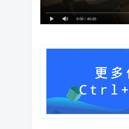
0:00
/
40:20