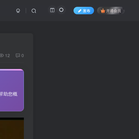
发布
开通会员
12
0
帮助您概