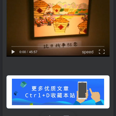
speed
0:00
/
45:57