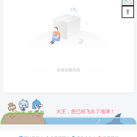
没有回复内容
大王，您已经飞出了地球！