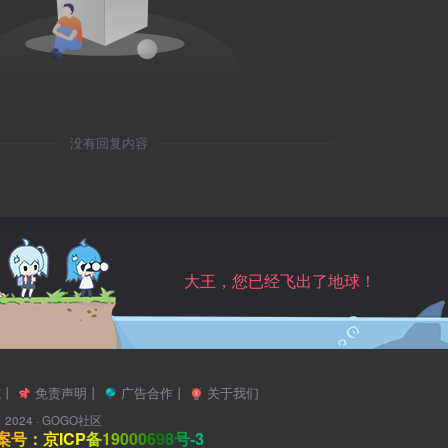
没有回复内容
大王，您已经飞出了地球！
航
丨
免责声明
丨
广告合作
丨
关于我们
2024 ·
GOGO社区
号：京ICP备19000698号-3