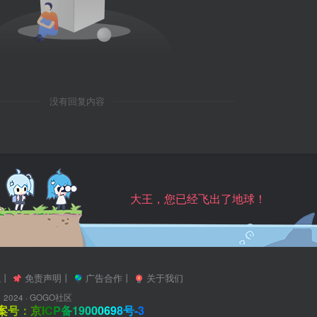
没有回复内容
大王，您已经飞出了地球！
航
丨
免责声明
丨
广告合作
丨
关于我们
2024 ·
GOGO社区
号：京ICP备19000698号-3