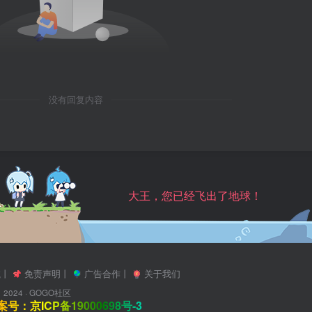
没有回复内容
大王，您已经飞出了地球！
航
丨
免责声明
丨
广告合作
丨
关于我们
2024 ·
GOGO社区
号：京ICP备19000698号-3