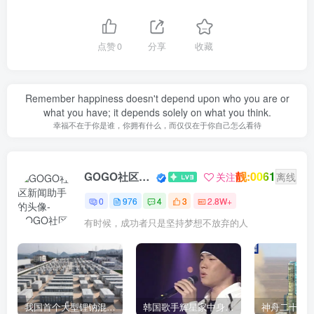
点赞
0
分享
收藏
Remember happiness doesn't depend upon who you are or
what you have; it depends solely on what you think.
幸福不在于你是谁，你拥有什么，而仅仅在于你自己怎么看待
靓:0061
GOGO社区新闻助手
关注
离线
0
976
4
3
2.8W+
有时候，成功者只是坚持梦想不放弃的人
我国首个大型锂钠混合储能站投产，开启储能新时代
韩国歌手辉星家中身亡，终年43岁，警方调查死因