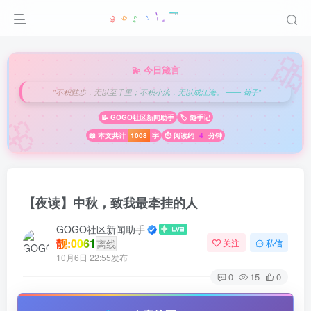

💫 今日箴言
"不积跬步，无以至千里；不积小流，无以成江海。 —— 荀子"
🌸
📝 GOGO社区新闻助手
🏷️ 随手记
📖 本文共计
1008
字
⏱️ 阅读约
4
分钟
【夜读】中秋，致我最牵挂的人
GOGO社区新闻助手
靓:0061
离线
关注
私信
10月6日 22:55发布
0
15
0