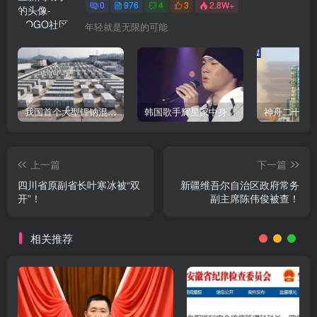
0
976
4
3
2.8W+
年轻就是无限的可能
我国首个大型锂钠混合储能站投产，开启储能新时代
韩国歌手辉星家中身亡，终年43岁，警方调查死因
上一篇
下一篇
四川省原副省长叶寒冰被“双
新疆维吾尔自治区政府常务
开”！
副主席陈伟俊被查！
相关推荐