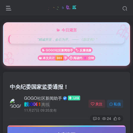

💫 今日箴言
"精诚所至，金石为开。 —— 《后汉书》"
🌸
📝 GOGO社区新闻助手
🏷️ 反腐倡廉
📖 本文共计
303
字
⏱️ 阅读约
2
分钟
中央纪委国家监委通报！
GOGO社区新闻助手
靓:0061
离线
关注
私信
11月27日 09:35发布
0
24
0