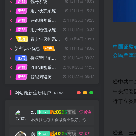
靓号系统
新品
12月1日 16:03
用户状态系统
新品
12月1日 15:31
评论抽奖系统 – 完整功能详解
新品
11月25日 19:23
用户增值系统
新品
11月15日 10:32
青少年保护系统 专为子比主题开发
重磅
11月4日 19:31
中国证监
新客认证优惠
特惠
11月1日 18:50
会民严重
授权管理系统子比主题专版
热门
10月24日 03:38
PHP加密系统专业版
新品
10月23日 11:35
智能阅读历史系统
新品
10月23日 06:43
经中共中
中央纪委
网站最新注册用户
NEW8
行了立案
靓:0226
zyhove
离线
关注
不要担心别人会做得比你好。你只需要每天都做得比前一天好就可以了
经查，王
靓:0225
勿听
离线
关注