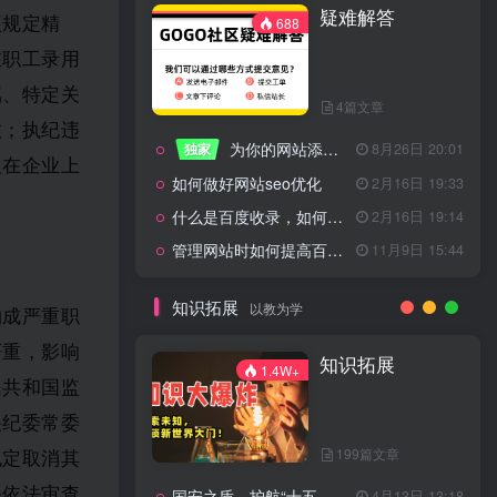
疑难解答
一起走过的日子
2月16日 19:07
项规定精
688
来生缘
2月16日 19:07
在职工录用
活着——洪真英
2月16日 19:06
属、特定关
4篇文章
辉星 – INSOMNIA
2月16日 19:06
教；执纪违
为你的网站添加百度登录
独家
8月26日 20:01
《INSOMNIA》欧美
2月16日 19:06
人在企业上
如何做好网站seo优化
2月16日 19:33
什么是百度收录，如何提高收录量？
2月16日 19:14
管理网站时如何提高百度权重？
11月9日 15:44
疑难解答
688
知识拓展
以教为学
构成严重职
严重，影响
4篇文章
知识拓展
1.4W+
民共和国监
为你的网站添加百度登录
独家
8月26日 20:01
央纪委常委
如何做好网站seo优化
2月16日 19:33
199篇文章
规定取消其
什么是百度收录，如何提高收录量？
2月16日 19:14
关依法审查
国安之盾，护航“十五五”新征程
4月13日 13:18
11月9日 15:44