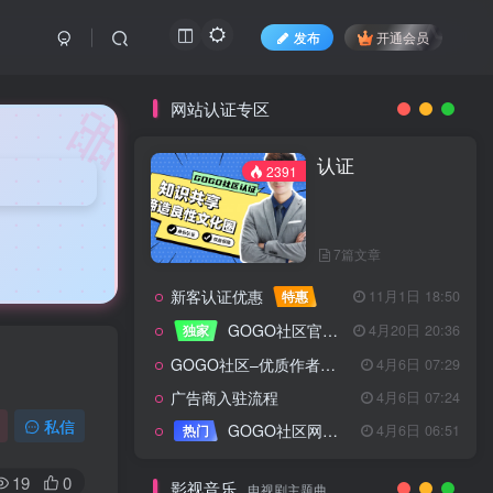
发布
开通会员
🎀
网站认证专区
认证
2391
7篇文章
新客认证优惠
特惠
11月1日 18:50
GOGO社区官方成员认证
独家
4月20日 20:36
GOGO社区–优质作者认证
4月6日 07:29
广告商入驻流程
4月6日 07:24
认证
2391
私信
GOGO社区网站搭建(自助服务)
热门
4月6日 06:51
19
0
影视音乐
电视剧主题曲