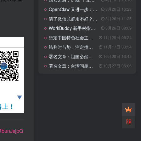
管理网站时如何提高百度权重？
OpenClaw 又进一步：微信直连+安全检测+版本切换
3月26日 16:28
以教为学
装了微信龙虾用不好？3步让你轻松指挥AI干活！
3月26日 11:25
WorkBuddy 新手村指南：10 个核心技巧帮你解锁满级虾🦞！
3月26日 08:09
知识拓展
1.4W+
坚定中国特色社会主义法治的政治定力
11月20日 06:24
错判时与势，注定撞南墙
11月17日 03:54
署名文章：祖国必然统一势不可挡
10月28日 13:45
199篇文章
署名文章：台湾问题的由来和性质
10月27日 06:06
国安之盾，护航“十五五”新征程
4月13日 13:18
OpenClaw 又进一步：微信直连+安全检测+版本切换
3月26日 16:28
装了微信龙虾用不好？3步让你轻松指挥AI干活！
3月26日 11:25
WorkBuddy 新手村指南：10 个核心技巧帮你解锁满级虾🦞！
3月26日 08:09
路上！
坚定中国特色社会主义法治的政治定力
11月20日 06:24
错判时与势，注定撞南墙
11月17日 03:54
署名文章：祖国必然统一势不可挡
10月28日 13:45
1RbunJsjpQ
署名文章：台湾问题的由来和性质
10月27日 06:06