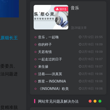
天龙八部主题曲
2月16日 19:11
音乐
渴望主题曲
2月16日 19:11
3015
少年包青天主题曲
2月16日 19:10
小鱼儿与花无缺主题曲
2月16日 19:10
28篇文章
乌龙闯情关主题曲
2月16日 19:10
音乐，一起嗨
7月12日 23:55
问情
11月27日 13:21
组原组长王
你的样子
2月16日 19:09
治愈心灵的歌曲
天若有情
2月16日 19:09
一起走过的日子
2月16日 19:07
音乐
3015
党委委员、
来生缘
2月16日 19:07
违法问题进
活着——洪真英
2月16日 19:06
辉星 – INSOMNIA
2月16日 19:06
28篇文章
《INSOMNIA》欧美
2月16日 19:06
音乐，一起嗨
7月12日 23:55
你的样子
2月16日 19:09
网站常见问题及解决办法
天若有情
2月16日 19:09
扶贫精准脱