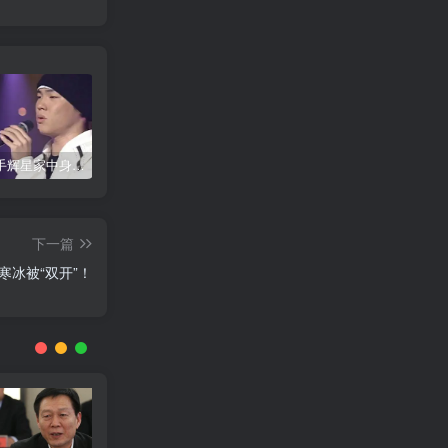
韩国歌手辉星家中身亡，终年43岁，警方调查死因
神舟二十号载人飞船发射取得圆满成功
公安网安成功摧毁一网络水军团伙 15名嫌疑人落网
下一篇
寒冰被“双开”！