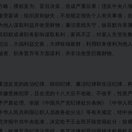
方略，擅权妄为、盲目决策，造成严重后果；违反中央八
接受宴请；组织原则缺失，不按规定报告个人有关事项，
为他人谋取利益并收受财物；廉洁底线失守，纵容默许亲
其职权或者职务影响谋取私利；家风不正，对家人失管失
犯法，大搞利益交换，大肆收钱敛财，利用职务便利为他
融资、职务晋升等方面谋利，并非法收受巨额财物。
重违反党的政治纪律、组织纪律、廉洁纪律和生活纪律，
涉嫌受贿犯罪，且在党的十八大后不收敛、不收手，性质
予严肃处理。依据《中国共产党纪律处分条例》《中华人
中华人民共和国公职人员政务处分法》等有关规定，经中
究并报中共中央批准，决定给予王会民开除党籍处分；按
遇；收缴其违纪违法所得；将其涉嫌犯罪问题移送检察机