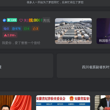
很多人一开始为了梦想而忙，后来忙得忘了梦想
靓:0061
GOGO社区新闻助手
关注
离线
0
976
4
3
2.8W+
我国首个大型锂钠混合储能站投产，开启储能新时代
我爱你，爱了整整一个曾经
缓
四川省原副省长叶