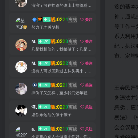
海浪宁可在挡路的礁山上撞得粉碎，也不肯后退一步
贫的基本
神，违规
靓:0224
丛宝
离线
关注
等工作中
努力了才叫梦想
系人利用
靓:0223
MS-康娃
离线
关注
纪，执法
凡是我相信的，我都做了；凡是我做了的事，都是全身心地投入去做的
市、定增
靓:0222
Miss 先生
离线
关注
没有人可以回到过去从头再来，但是每个人都可以从今天开始，创造一个全新的结局
靓:0221
猫小白
离线
关注
王会民严
摔倒了又怎样，至少我们还年轻
务违法并
靓:0220
泽宇
离线
恶劣，应
关注
愿你永远活的像个孩子
察法》《
会会议研
靓:0219
a626911
离线
关注
享受的待
不要担心别人会做得比你好。你只需要每天都做得比前一天好就可以了