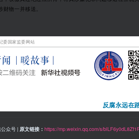
涉财物一并移送。
纪委国家监委网站
反腐永远在
公众号 |
原文链接：
https://mp.weixin.qq.com/s/blLF6y0dL8Zf