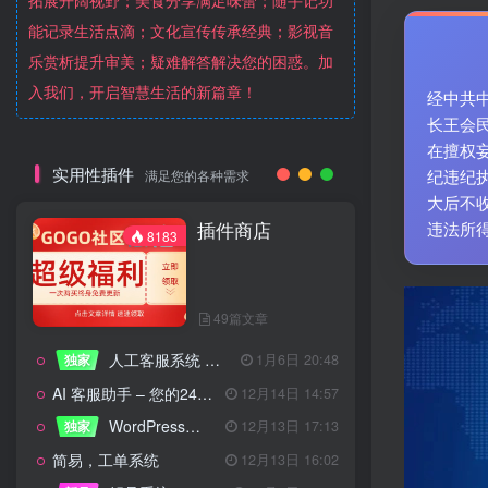
拓展开阔视野；美食分享满足味蕾；随手记功
能记录生活点滴；文化宣传传承经典；影视音
乐赏析提升审美；疑难解答解决您的困惑。加
入我们，开启智慧生活的新篇章！
经中共
长王会
在擅权
实用性插件
纪违纪
满足您的各种需求
大后不
插件商店
违法所
8183
49篇文章
人工客服系统 技术开发文档
独家
1月6日 20:48
AI 客服助手 – 您的24/7智能客服专家
12月14日 14:57
WordPress设备管理器插件 – 专业版
独家
12月13日 17:13
简易，工单系统
12月13日 16:02