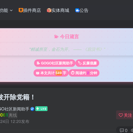
功能
插件商店
实体商城
公告
💫 今日箴言
"精诚所至，金石为开。 —— 《后汉书》"
📝 GOGO社区新闻助手
🏷️ 反腐倡廉
📖 本文共计
549
字
⏱️ 阅读约
2
分钟
被开除党籍！
GO社区新闻助手
061
离线
关注
24日 12:20发布
0