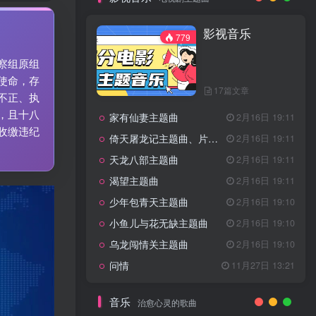
7篇文章
新客认证优惠
影视音乐
特惠
11月1日 18:50
779
GOGO社区官方成员认证
独家
4月20日 20:36
察组原组
GOGO社区–优质作者认证
4月6日 07:29
使命，存
17篇文章
广告商入驻流程
4月6日 07:24
不正、执
，且十八
家有仙妻主题曲
GOGO社区网站搭建(自助服务)
2月16日 19:11
热门
4月6日 06:51
收缴违纪
倚天屠龙记主题曲、片头曲
2月16日 19:11
电视剧主题曲
天龙八部主题曲
2月16日 19:11
渴望主题曲
2月16日 19:11
影视音乐
779
少年包青天主题曲
2月16日 19:10
小鱼儿与花无缺主题曲
2月16日 19:10
乌龙闯情关主题曲
2月16日 19:10
17篇文章
问情
11月27日 13:21
家有仙妻主题曲
2月16日 19:11
倚天屠龙记主题曲、片头曲
2月16日 19:11
音乐
治愈心灵的歌曲