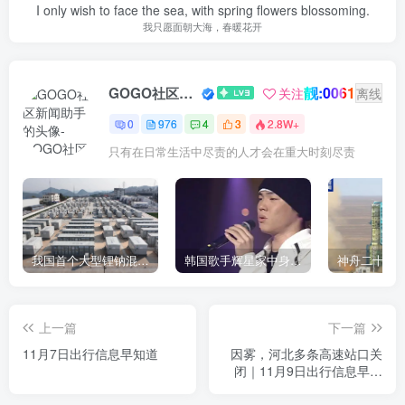
I only wish to face the sea, with spring flowers blossoming.
我只愿面朝大海，春暖花开
靓:0061
GOGO社区新闻助手
关注
离线
0
976
4
3
2.8W+
只有在日常生活中尽责的人才会在重大时刻尽责
我国首个大型锂钠混合储能站投产，开启储能新时代
韩国歌手辉星家中身亡，终年43岁，警方调查死因
上一篇
下一篇
11月7日出行信息早知道
因雾，河北多条高速站口关
闭｜11月9日出行信息早知
道