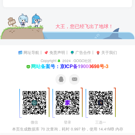
大王，您已经飞出了地球！
网址导航
丨
免责声明
丨
广告合作
丨
关于我们
Copyright
2024 ·
GOGO社区
网站备案号：京ICP备19000698号-3
微信
登录
三选一
本页生成数据库 70 次查询，耗时 0.997 秒，使用 14.41MB 内存