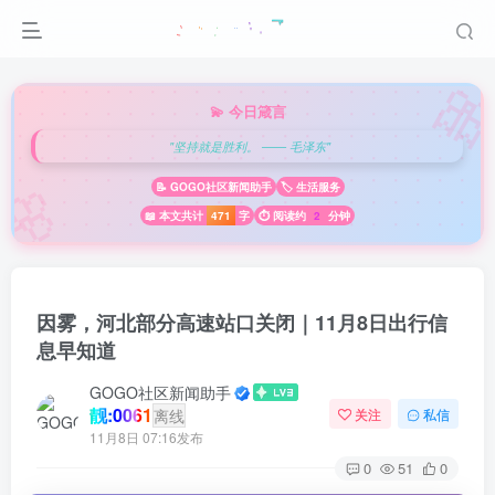

💫 今日箴言
"坚持就是胜利。 —— 毛泽东"
🌸
📝 GOGO社区新闻助手
🏷️ 生活服务
📖 本文共计
471
字
⏱️ 阅读约
2
分钟
因雾，河北部分高速站口关闭｜11月8日出行信
息早知道
GOGO社区新闻助手
靓:0061
离线
关注
私信
11月8日 07:16发布
0
51
0