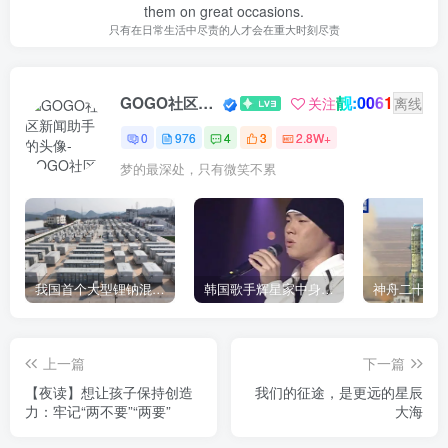
them on great occasions.
只有在日常生活中尽责的人才会在重大时刻尽责
靓:0061
GOGO社区新闻助手
关注
离线
0
976
4
3
2.8W+
梦的最深处，只有微笑不累
我国首个大型锂钠混合储能站投产，开启储能新时代
韩国歌手辉星家中身亡，终年43岁，警方调查死因
上一篇
下一篇
【夜读】想让孩子保持创造
我们的征途，是更远的星辰
力：牢记“两不要”“两要”
大海