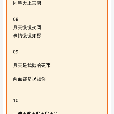
同望天上宫阙
08
月亮慢慢变圆
事情慢慢如愿
09
月亮是我抛的硬币
两面都是祝福你
10
—🌑✈︎🌒✈︎🌓✈︎🌔✈︎🌕