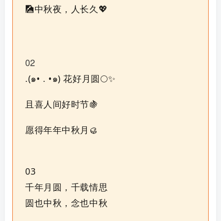
🎑中秋夜，人长久💖
02
.(๑• . •๑) 花好月圆🌕✨
且喜人间好时节
🍇
愿得年年中秋月🥮
03
千年月圆，千载情思
圆也中秋，念也中秋