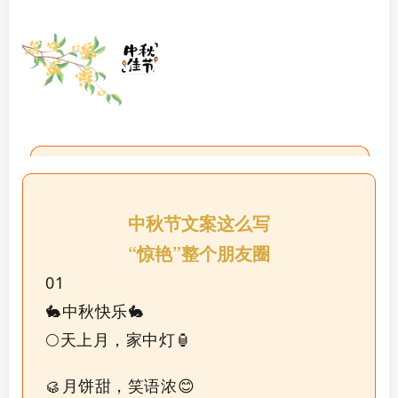
中秋节文案这么写
“惊艳”整个朋友圈
01
🐇中秋快乐🐇
🌕天上月，家中灯🏮
🥮月饼甜，笑语浓😊