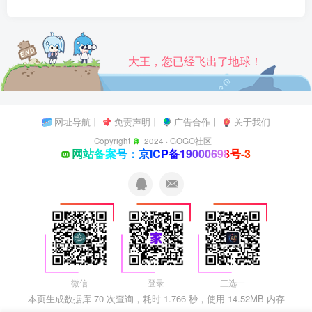
大王，您已经飞出了地球！
网址导航
丨
免责声明
丨
广告合作
丨
关于我们
Copyright
2024 ·
GOGO社区
网站备案号：京ICP备19000698号-3
微信
登录
三选一
本页生成数据库 70 次查询，耗时 1.766 秒，使用 14.52MB 内存