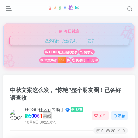

💫 今日箴言
"己所不欲，勿施于人。 —— 孔子"
🌸
📝 GOGO社区新闻助手
🏷️ 随手记
📖 本文共计
865
字
⏱️ 阅读约
3
分钟
中秋文案这么发，“惊艳”整个朋友圈！已备好，
请查收
GOGO社区新闻助手
靓:0061
离线
关注
私信
10月6日 00:25发布
0
20
0