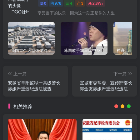
0
976
4
3
2.8W+
享受当下的快乐，因为这一刻正是你的人生
我国首个大型锂钠混合储能站投产，开启储能新时代
韩国歌手辉星家中身亡，终年43岁，警方调查死因
上一篇
下一篇
安徽省阜阳监狱一高级警长
宣城市委常委、宣传部部长
涉嫌严重违纪违法被查
郭金友涉嫌严重违纪违法被
查
相关推荐