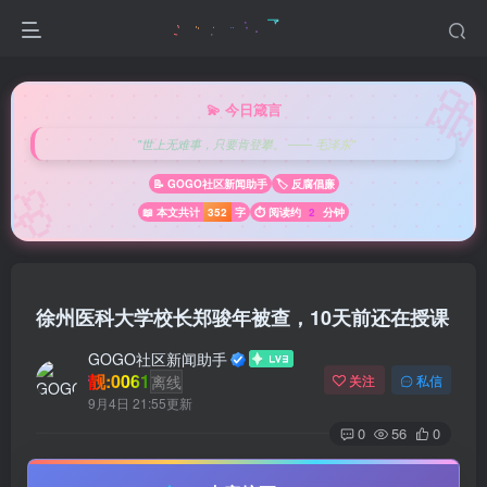

💫 今日箴言
"世上无难事，只要肯登攀。 —— 毛泽东"
🌸
📝 GOGO社区新闻助手
🏷️ 反腐倡廉
📖 本文共计
352
字
⏱️ 阅读约
2
分钟
徐州医科大学校长郑骏年被查，10天前还在授课
GOGO社区新闻助手
靓:0061
离线
关注
私信
9月4日 21:55更新
0
56
0