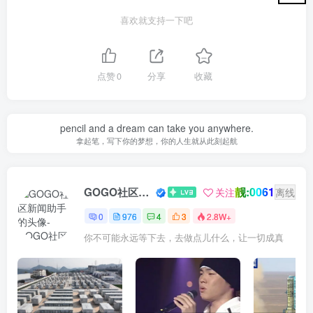
喜欢就支持一下吧
点赞
0
分享
收藏
pencil and a dream can take you anywhere.
拿起笔，写下你的梦想，你的人生就从此刻起航
靓:0061
GOGO社区新闻助手
关注
离线
0
976
4
3
2.8W+
你不可能永远等下去，去做点儿什么，让一切成真