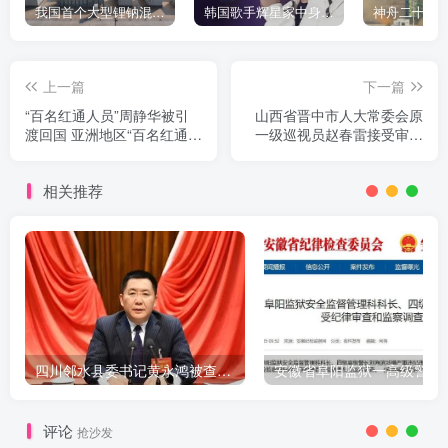
我国首个大型锂钠混合储能站投产，开启储能新时代
韩国歌手辉星家中身亡，终年43岁，警方调查死因
上一篇
下一篇
“百名红通人员”周静华被引
山西省晋中市人大常委会原
渡回国 亚洲地区“百名红通人
一级巡视员赵春雷接受审查
员”清零
调查
相关推荐
四川邻水县委书记黄永鸿被查，9天前还公开出席活动
评论
抢沙发