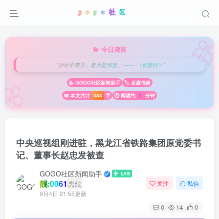

💫 今日箴言
"少壮不努力，老大徒伤悲。 —— 《长歌行》"
🌸
📝 GOGO社区新闻助手
🏷️ 反腐倡廉
📖 本文共计
383
字
⏱️ 阅读约
2
分钟
中央巡视组刚进驻，黑龙江省铁路集团原党委书
记、董事长赵忠发被查
GOGO社区新闻助手
靓:0061
离线
关注
私信
9月4日 21:55更新
0
14
0