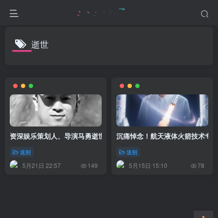
逝世
资深娱乐策划人、导演马勇逝世，终年51岁
沉痛悼念！航天液体火箭技术专家
送别
送别
5月21日 22:57
5月15日 15:10
149
78