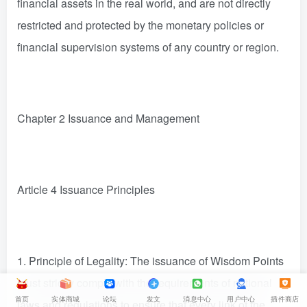
financial assets in the real world, and are not directly
restricted and protected by the monetary policies or
financial supervision systems of any country or region.
Chapter 2 Issuance and Management
Article 4 Issuance Principles
1. Principle of Legality: The issuance of Wisdom Points
must strictly comply with the requirements of national
首页
实体商城
论坛
发文
消息中心
用户中心
插件商店
laws and regulations to ensure that every link of the