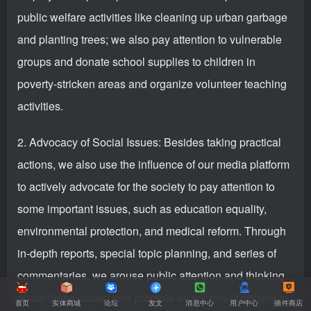
public welfare activities like cleaning up urban garbage
and planting trees; we also pay attention to vulnerable
groups and donate school supplies to children in
poverty-stricken areas and organize volunteer teaching
activities.
2. Advocacy of Social Issues: Besides taking practical
actions, we also use the influence of our media platform
to actively advocate for the society to pay attention to
some important issues, such as education equality,
environmental protection, and medical reform. Through
in-depth reports, special topic planning, and series of
commentaries, we arouse public attention and thinking
about these issues and promote all sectors of society to
首页
实体商城
论坛
发文
消息中心
用户中心
插件商店